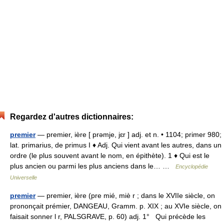
Regardez d'autres dictionnaires:
premier
— premier, ière [ prəmje, jɛr ] adj. et n. • 1104; primer 980;
lat. primarius, de primus I ♦ Adj. Qui vient avant les autres, dans un
ordre (le plus souvent avant le nom, en épithète). 1 ♦ Qui est le
plus ancien ou parmi les plus anciens dans le… …
Encyclopédie
Universelle
premier
— premier, ière (pre mié, miè r ; dans le XVIIe siècle, on
prononçait prémier, DANGEAU, Gramm. p. XIX ; au XVIe siècle, on
faisait sonner l r, PALSGRAVE, p. 60) adj. 1° Qui précède les