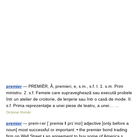
premier
— PREMIÉR, Ă, premieri, e, s.m., s.f. I. 1. s.m. Prim
ministru. 2. s.f. Femeie care supraveghează sau execută probele
într un atelier de croitorie, de lenjerie sau într o casă de mode. II.
s.f. Prima reprezentaţie a unei piese de teatru, a unei… …
Dicționar Român
premier
— prem‧i‧er [ˈpremiə ǁ prɪˈmɪr] adjective [only before a
noun] most successful or important: • the premier bond trading
firm on Wall Street • an agreement to buy some of America s