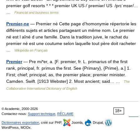
premier golf resorts * * * premier UK US /ˈpremiər/ US /prɪˈmɪər/…
…
Financial and business terms
Premier-ne
— Premier né Cette page d’homonymie répertorie les
différents sujets et articles partageant un même nom. Le premier
né est l aîné d une famille. Dans la tradition juive, le rachat du
premier né est une coutume selon laquelle tout père doit racheter
…
Wikipédia en Français
Premier
— Pre mi*er, a. [F. premier, fr. L. primarius of the first
rank, principal, fr. primus the first. See {Primary}, {Prime}, a.] 1.
First; chief; principal; as, the premier place; premier minister.
Camden. Swift. [1913 Webster] 2. Most ancient; said… …
The
Collaborative International Dictionary of English
© Academic, 2000-2026
18+
Contactez-nous:
Support technique
,
RÉCLAME
Dictionnaires exportation
, créé sur PHP,
Joomla,
Drupal,
WordPress, MODx.