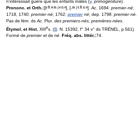
n'intéressait guère que les enfants mâles (
v
.
primogéniture
).
Prononc. et Orth.:
[
], [-
].
Ac.
1694:
premier-né
;
1718, 1740:
premier-né
; 1762:
premier
né
; dep. 1798:
premier-né
.
Pas de fém. ds
Ac.
Plur.
des premiers-nés, premières-nées
.
e
Étymol. et Hist.
XIII
s. (
B
. N. 15392, f° 34 v° ds TRÉNEL, p.561).
Formé de
premier
et de
né
.
Fréq. abs. littér.:
74.