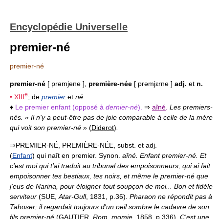
Encyclopédie Universelle
premier-né
premier-né
premier-né
[ prəmjene ],
première-née
[ prəmjɛrne ]
adj.
et
n.
e
•
XIII
; de
premier
et
né
♦
Le premier enfant
(opposé à
dernier-né
)
.
⇒
aîné
.
Les premiers-
nés. « Il n'y a peut-être pas de joie comparable à celle de la mère
qui voit son premier-né »
(
Diderot
)
.
⇒PREMIER-NÉ, PREMIÈRE-NÉE, subst. et adj.
(
Enfant
) qui naît en premier. Synon.
aîné.
Enfant premier-né.
Et
c'est moi qui t'ai traduit au tribunal des empoisonneurs, qui ai fait
empoisonner tes bestiaux, tes noirs, et même le premier-né que
j'eus de Narina, pour éloigner tout soupçon de moi... Bon et fidèle
serviteur
(SUE,
Atar-Gull
, 1831, p.36).
Pharaon ne répondit pas à
Tahoser; il regardait toujours d'un oeil sombre le cadavre de son
fils premier-né
(GAUTIER,
Rom. momie
, 1858, p.336).
C'est une