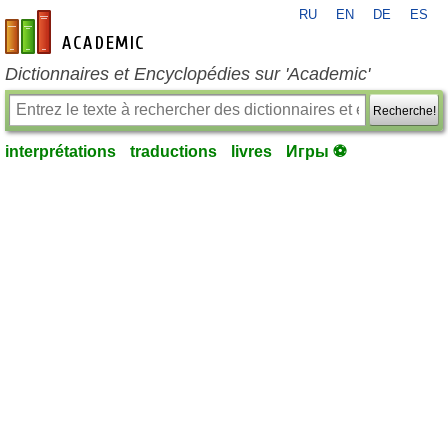
RU
EN
DE
ES
fr-academic.com
Dictionnaires et Encyclopédies sur 'Academic'
Recherche!
interprétations
traductions
livres
Игры ⚽