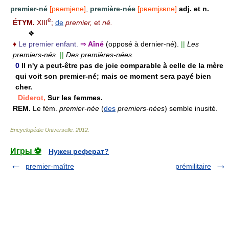
premier-né
[pʀəmjene]
,
première-née
[pʀəmjɛʀne]
adj. et n.
e
ÉTYM.
XIII
;
de
premier,
et
né.
❖
♦
Le premier enfant.
⇒
Aîné
(opposé à dernier-né).
||
Les
premiers-nés.
||
Des premières-nées.
0
Il n'y a peut-être pas de joie comparable à celle de la mère
qui voit son premier-né; mais ce moment sera payé bien
cher.
Diderot,
Sur les femmes.
REM.
Le fém.
premier-née
(
des
premiers-nées
)
semble inusité.
Encyclopédie Universelle
.
2012
.
Игры ⚽
Нужен реферат?
premier-maître
prémilitaire